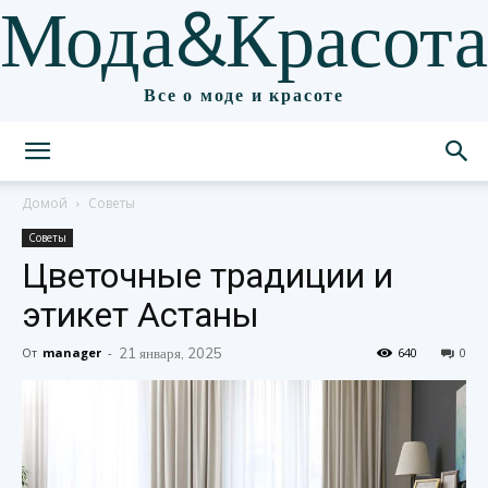
Мода&Красота
Все о моде и красоте
Домой
Советы
Советы
Цветочные традиции и
этикет Астаны
От
manager
-
21 января, 2025
640
0