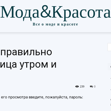
Мода&Красота
Все о моде и красоте
 правильно
ица утром и
239
0
его просмотра введите, пожалуйста, пароль: