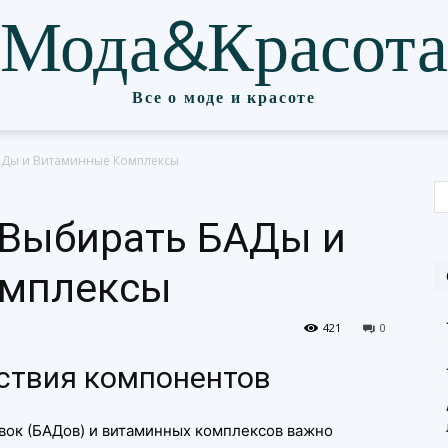
Мода&Красота
Все о моде и красоте
АДы и Витаминные Комплексы
 Выбирать БАДы и
омплексы
421
0
йствия компонентов
вок (БАДов) и витаминных комплексов важно