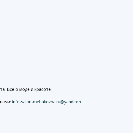
а. Все о моде и красоте.
 нами:
info-salon-mehakozha.ru@yandex.ru