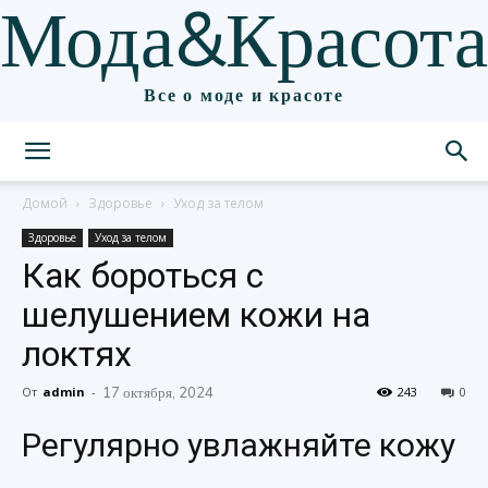
Мода&Красота
Все о моде и красоте
Домой
Здоровье
Уход за телом
Здоровье
Уход за телом
Как бороться с
шелушением кожи на
локтях
От
admin
-
17 октября, 2024
243
0
Регулярно увлажняйте кожу