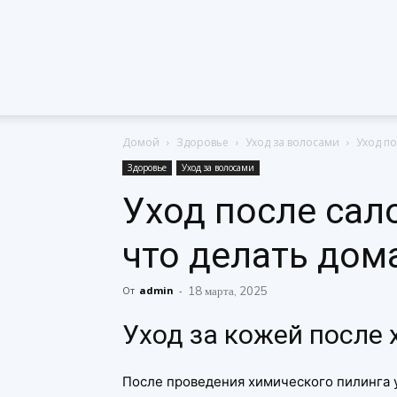
Домой
Здоровье
Уход за волосами
Уход по
Здоровье
Уход за волосами
Уход после сал
что делать дом
От
admin
-
18 марта, 2025
Уход за кожей после
После проведения химического пилинга у