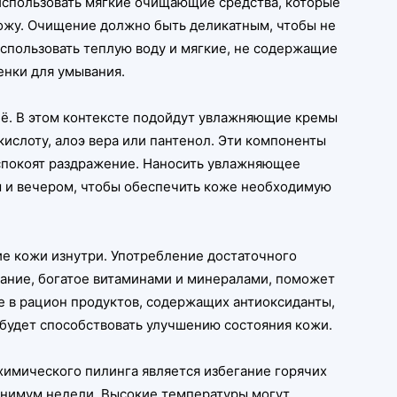
 использовать мягкие очищающие средства, которые
кожу. Очищение должно быть деликатным, чтобы не
спользовать теплую воду и мягкие, не содержащие
енки для умывания.
ё. В этом контексте подойдут увлажняющие кремы
ислоту, алоэ вера или пантенол. Эти компоненты
успокоят раздражение. Наносить увлажняющее
м и вечером, чтобы обеспечить коже необходимую
ие кожи изнутри. Употребление достаточного
тание, богатое витаминами и минералами, поможет
е в рацион продуктов, содержащих антиоксиданты,
, будет способствовать улучшению состояния кожи.
химического пилинга является избегание горячих
минимум недели. Высокие температуры могут