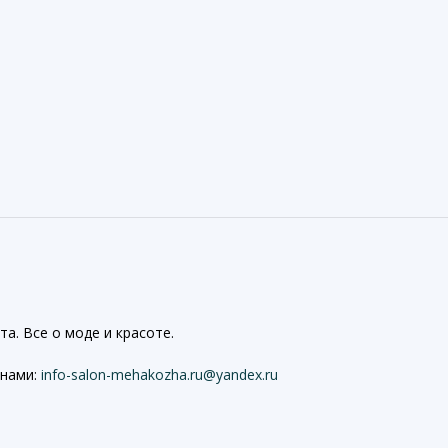
а. Все о моде и красоте.
 нами:
info-salon-mehakozha.ru@yandex.ru