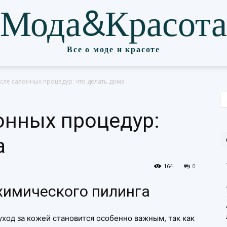
Мода&Красота
Все о моде и красоте
сле салонных процедур: что делать дома
онных процедур:
а
164
0
 химического пилинга
ход за кожей становится особенно важным, так как