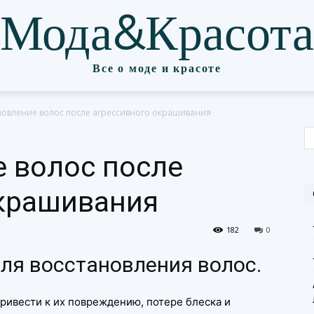
Мода&Красота
Все о моде и красоте
новление волос после агрессивного окрашивания
 волос после
окрашивания
182
0
ля восстановления волос.
ривести к их повреждению, потере блеска и