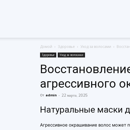
Домой
Здоровье
Уход за волосами
Восста
Здоровье
Уход за волосами
Восстановление
агрессивного 
От
admin
-
22 марта, 2025
Натуральные маски д
Агрессивное окрашивание волос может п