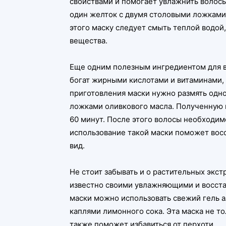
свойствами и помогает увлажнить волосы
один желток с двумя столовыми ложками 
этого маску следует смыть теплой водой,
вещества.
Еще одним полезным ингредиентом для во
богат жирными кислотами и витаминами,
приготовления маски нужно размять одно
ложками оливкового масла. Полученную м
60 минут. После этого волосы необходи
использование такой маски поможет восс
вид.
Не стоит забывать и о растительных экстр
известно своими увлажняющими и восст
маски можно использовать свежий гель а
каплями лимонного сока. Эта маска не то
также поможет избавиться от перхоти.